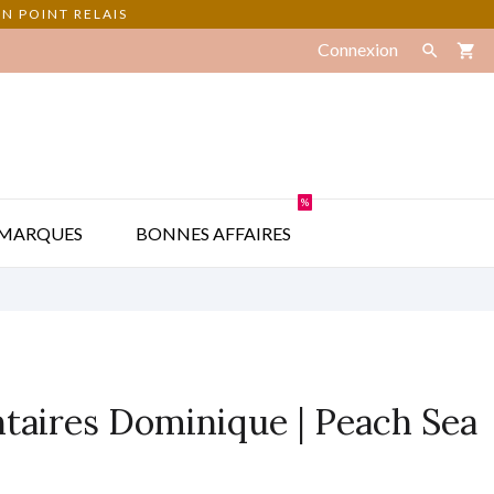
N POINT RELAIS
Connexion

shopping_cart
%

MARQUES
BONNES AFFAIRES
ntaires Dominique | Peach Sea