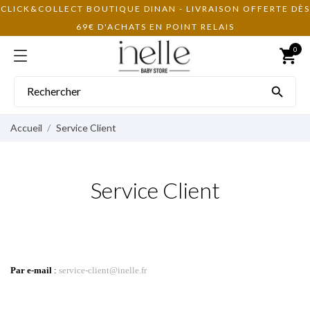
CLICK&COLLECT BOUTIQUE DINAN - LIVRAISON OFFERTE DÈS
69€ D'ACHATS EN POINT RELAIS
0
shopping_cart

Accueil
Service Client
Service Client
Par e-mail
:
service-client@inelle.fr