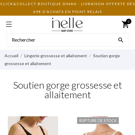
CLICK&COLLECT BOUTIQUE DINAN - LIVRAISON OFFERTE DÈS
69€ D'ACHATS EN POINT RELAIS
0
shopping_cart

Accueil
Lingerie grossesse et allaitement
Soutien gorge
grossesse et allaitement
Soutien gorge grossesse et
allaitement
RUPTURE DE STOCK