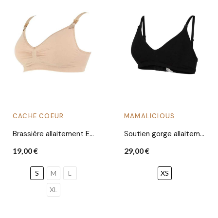
CACHE COEUR
MAMALICIOUS
Brassière allaitement Essentiel | Nude
Soutien gorge allaitement Leyla | Noir
19,00 €
29,00 €
S
M
L
XS
XL