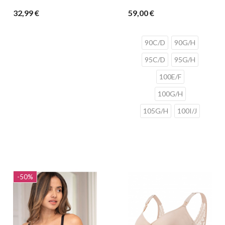
32,99 €
59,00 €
90C/D
90G/H
95C/D
95G/H
100E/F
100G/H
105G/H
100I/J
-50%