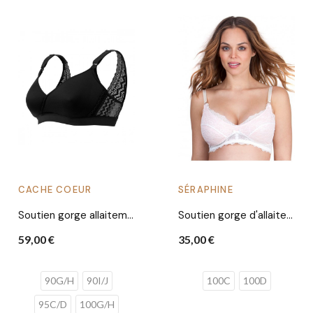
CACHE COEUR
SÉRAPHINE
Soutien gorge allaitement Serena | Noir
Soutien gorge d'allaitement dentelle poudré - Raleigh
59,00 €
35,00 €
90G/H
90I/J
100C
100D
95C/D
100G/H