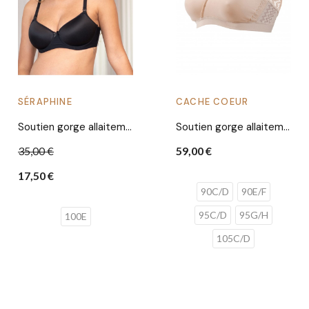
SÉRAPHINE
CACHE COEUR
Soutien gorge allaitement Annie | Noir
Soutien gorge allaitement Serena | Blush
35,00 €
59,00 €
17,50 €
90C/D
90E/F
95C/D
95G/H
100E
105C/D