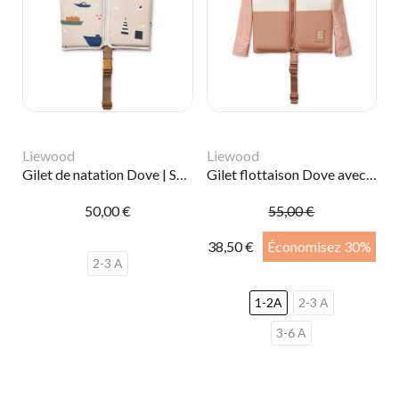
Liewood
Liewood
Gilet de natation Dove | Sailing
Gilet flottaison Dove avec manches | Tuscany rose
50,00 €
55,00 €
38,50 €
Économisez 30%
2-3 A
1-2A
2-3 A
3-6 A