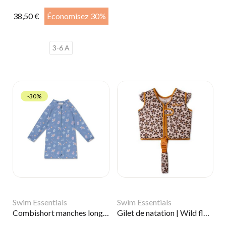
38,50 €
Économisez 30%
3-6 A
-30%
Swim Essentials
Swim Essentials
Combishort manches longues anti UV | Coral Bliss
Gilet de natation | Wild flower