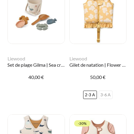
Liewood
Liewood
Set de plage Gilma | Sea creature
Gilet de natation | Flower lemon
40,00 €
50,00 €
2-3 A
3-6 A
-30%