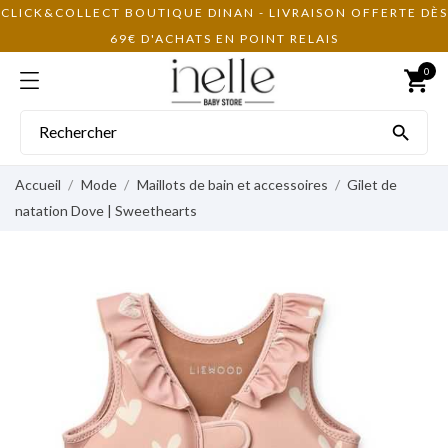
CLICK&COLLECT BOUTIQUE DINAN - LIVRAISON OFFERTE DÈS
69€ D'ACHATS EN POINT RELAIS
0
shopping_cart

Accueil
Mode
Maillots de bain et accessoires
Gilet de
natation Dove | Sweethearts