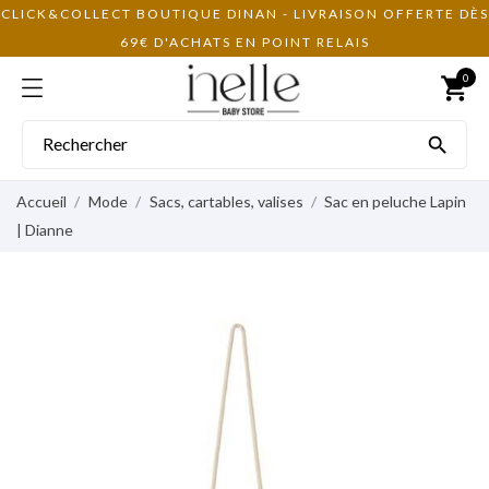
CLICK&COLLECT BOUTIQUE DINAN - LIVRAISON OFFERTE DÈS
69€ D'ACHATS EN POINT RELAIS
0
shopping_cart

Accueil
Mode
Sacs, cartables, valises
Sac en peluche Lapin
| Dianne