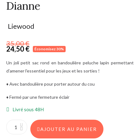
Dianne
Liewood
35,00 €
24,50 €
Économisez 30%
TTC
Un joli petit sac rond en bandoulière peluche lapin permettant
d'amener l'essentiel pour les jeux et les sorties !
♦ Avec bandoulière pour porter autour du cou
♦ Fermé par une fermeture éclair
Livré sous 48H
AJOUTER AU PANIER