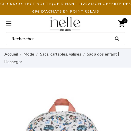
CLICK&COLLECT BOUTIQUE DINAN - LIVRAISON OFFERTE DÈS
69€ D'ACHATS EN POINT RELAIS
0
shopping_cart

Accueil
Mode
Sacs, cartables, valises
Sac à dos enfant |
Hossegor