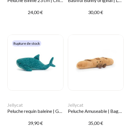
Peluche Binnie 23 cm | Chien Sandy
Bashful Bunny original | Lapin beige medium
24,00 €
30,00 €
Rupture de stock
Jellycat
Jellycat
Peluche requin baleine | Gobfrey
Peluche Amuseable | Baguette
39,90 €
35,00 €