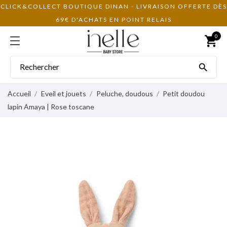
CLICK&COLLECT BOUTIQUE DINAN - LIVRAISON OFFERTE DÈS
69€ D'ACHATS EN POINT RELAIS
0
shopping_cart

Accueil
Eveil et jouets
Peluche, doudous
Petit doudou
lapin Amaya | Rose toscane