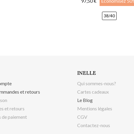
97,50 €
Économisez 50
38/40
INELLE
ompte
Qui sommes-nous?
mmandes et retours
Cartes cadeaux
ison
Le Blog
s et retours
Mentions légales
 de paiement
CGV
Contactez-nous