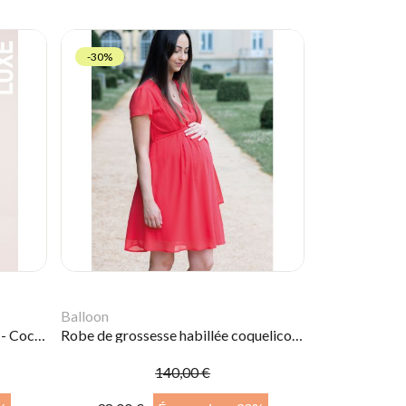
-30%
Balloon
Robe de soirée femme enceinte - Cocktail
Robe de grossesse habillée coquelicot | Sylvia
140,00 €