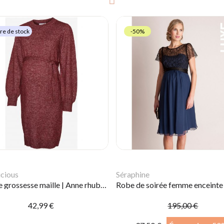
re de stock
-50%
cious
Séraphine
Robe de grossesse maille | Anne rhubarbe
42,99 €
195,00 €