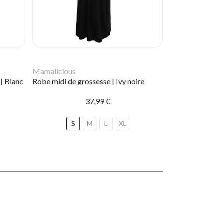
Mamalicious
 | Blanc
Robe midi de grossesse | Ivy noire
37,99 €
S
M
L
XL