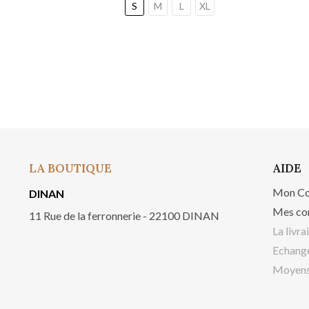
S
M
L
XL
LA BOUTIQUE
AIDE
Mon C
DINAN
Mes co
11 Rue de la ferronnerie - 22100 DINAN
La livra
Echange
Moyens