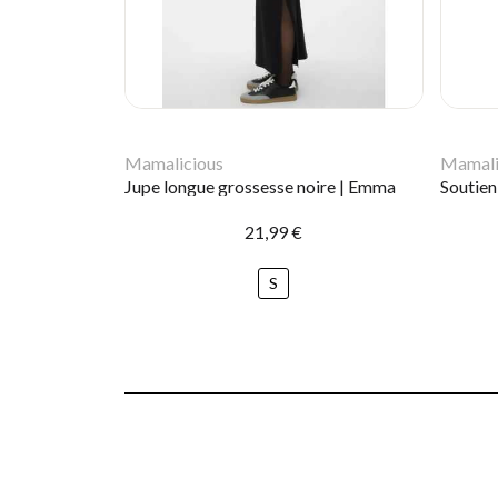
Mamalicious
Mamali
Jupe longue grossesse noire | Emma
Soutien
21,99 €
S