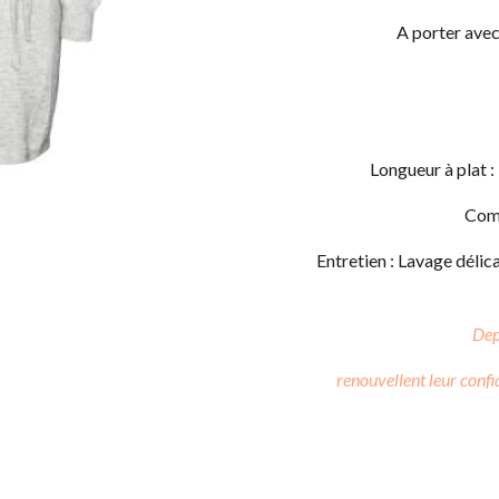
A porter avec
Longueur à plat :
Comp
​Entretien : Lavage dél
Dep
renouvellent leur conf