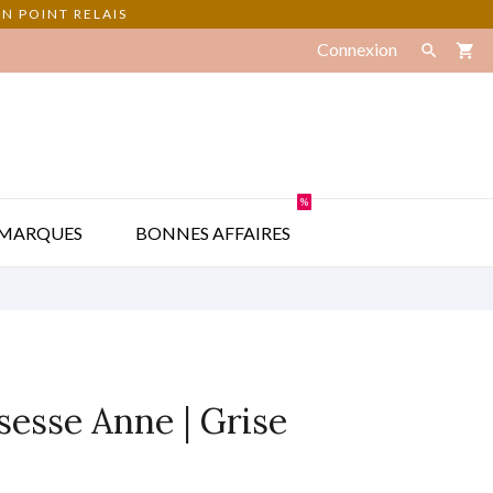
N POINT RELAIS
Connexion

shopping_cart
%

MARQUES
BONNES AFFAIRES
sesse Anne | Grise