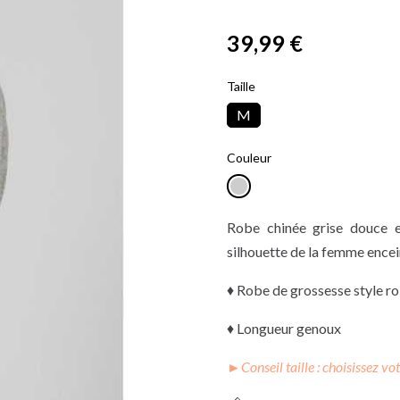
39,99 €
TTC
Taille
M
Couleur
Robe chinée grise douce e
silhouette de la femme encein
♦ Robe de grossesse style ro
♦ Longueur genoux
►
Conseil taille : choisissez vo