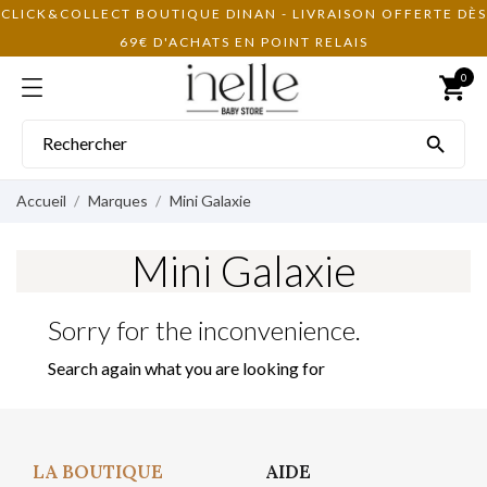
CLICK&COLLECT BOUTIQUE DINAN - LIVRAISON OFFERTE DÈS
69€ D'ACHATS EN POINT RELAIS
0
shopping_cart

Accueil
Marques
Mini Galaxie
Mini Galaxie
Sorry for the inconvenience.
Search again what you are looking for
LA BOUTIQUE
AIDE