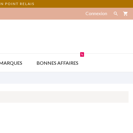
N POINT RELAIS
Connexion

shopping_cart
%

MARQUES
BONNES AFFAIRES