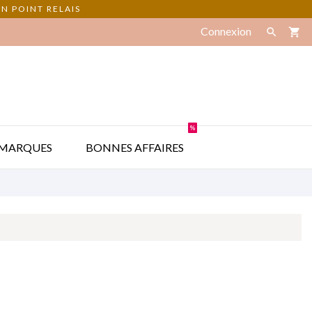
N POINT RELAIS
Connexion

shopping_cart
%

MARQUES
BONNES AFFAIRES