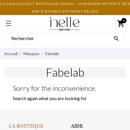
CLICK&COLLECT BOUTIQUE DINAN - LIVRAISON OFFERTE DÈS
69€ D'ACHATS EN POINT RELAIS
0
shopping_cart

Accueil
Marques
Fabelab
Fabelab
Sorry for the inconvenience.
Search again what you are looking for
LA BOUTIQUE
AIDE