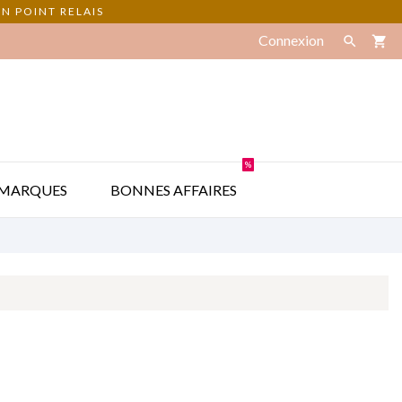
N POINT RELAIS
Connexion

shopping_cart
%

MARQUES
BONNES AFFAIRES