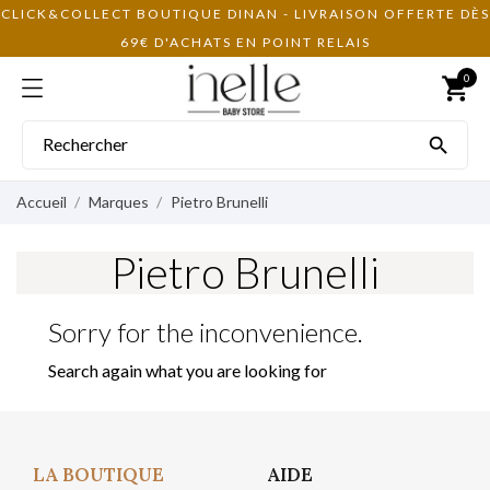
CLICK&COLLECT BOUTIQUE DINAN - LIVRAISON OFFERTE DÈS
69€ D'ACHATS EN POINT RELAIS
0
shopping_cart

Accueil
Marques
Pietro Brunelli
Pietro Brunelli
Sorry for the inconvenience.
Search again what you are looking for
LA BOUTIQUE
AIDE