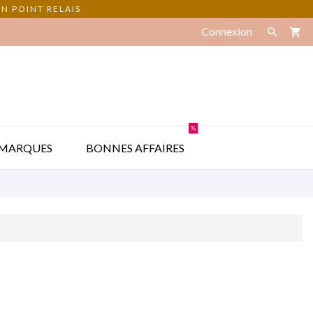
N POINT RELAIS
Connexion

shopping_cart
%

MARQUES
BONNES AFFAIRES