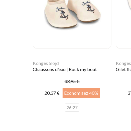
Konges Slojd
Konges 
Chaussons d'eau | Rock my boat
33,95 €
20,37 €
Économisez 40%
3
26-27