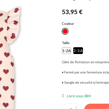
53,95 €
TTC
Couleur
Taille
1-2A
2-3 A
Gilet de flottaison en néoprèn
♦ Fermé par une fermeture écla
♦ Sangle de sécurité à l’entrej
Livré sous 48H