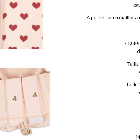
l'ea
A porter sur un maillot a
- Taill
d
- Taill
- Taille
Ma