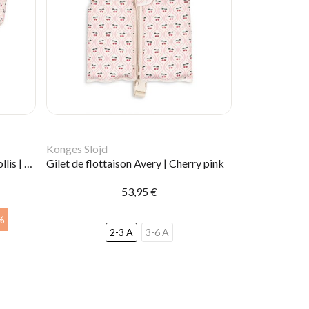
Konges Slojd
Gilet flotteur avec brassards Hollis | Cherry pink
Gilet de flottaison Avery | Cherry pink
53,95 €
%
2-3 A
3-6 A