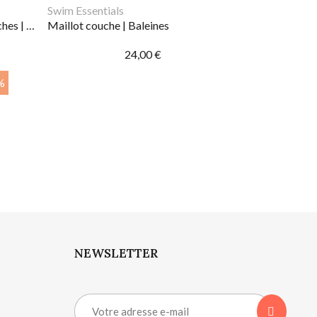
Swim Essentials
Gilet flottaison Dove avec manches | Tuscany rose
Maillot couche | Baleines
24,00 €
%
NEWSLETTER