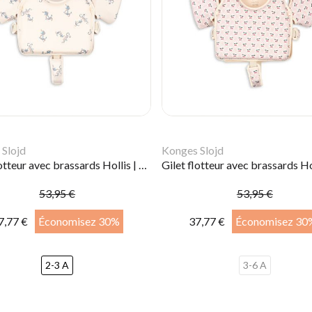
Slojd
Konges Slojd
Gilet flotteur avec brassards Hollis | Rock my boat
53,95 €
53,95 €
7,77 €
Économisez 30%
37,77 €
Économisez 30
2-3 A
3-6 A