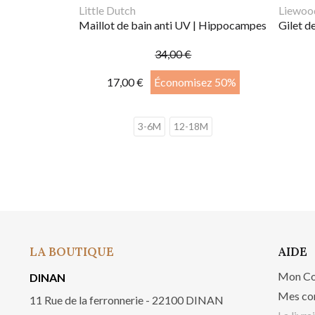
Little Dutch
Liewoo
Maillot de bain anti UV | Hippocampes
Gilet d
34,00 €
17,00 €
Économisez 50%
3-6M
12-18M
LA BOUTIQUE
AIDE
Mon C
DINAN
Mes co
11 Rue de la ferronnerie - 22100 DINAN