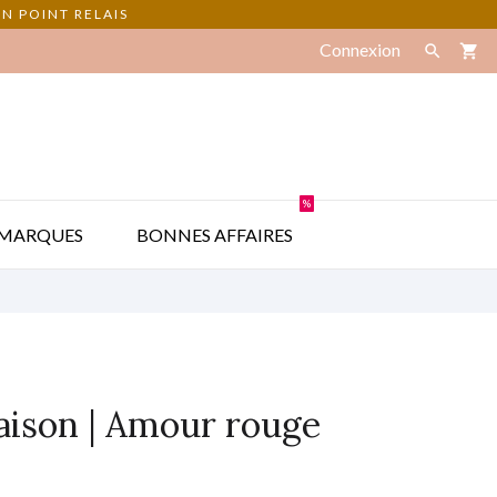
N POINT RELAIS
Connexion

shopping_cart
%

MARQUES
BONNES AFFAIRES
taison | Amour rouge