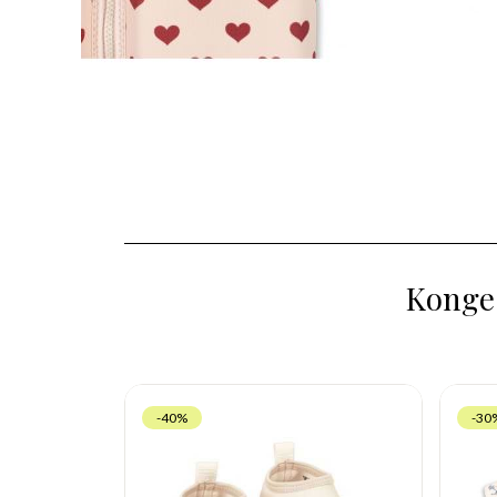
Konges
-40%
-30