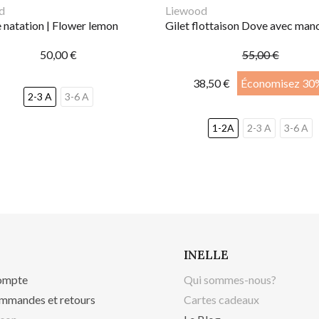
d
Liewood
e natation | Flower lemon
50,00 €
55,00 €
38,50 €
Économisez 30
2-3 A
3-6 A
1-2A
2-3 A
3-6 A
INELLE
ompte
Qui sommes-nous?
mmandes et retours
Cartes cadeaux