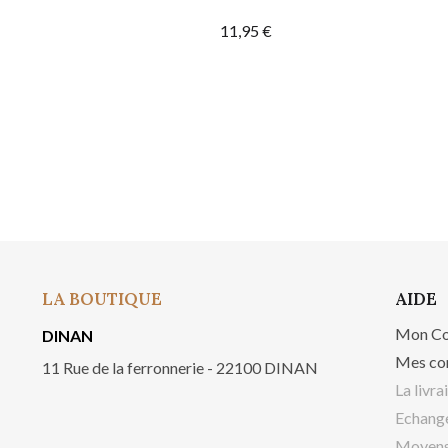
11,95 €
LA BOUTIQUE
AIDE
Mon C
DINAN
Mes co
11 Rue de la ferronnerie - 22100 DINAN
La livra
Echange
Moyens