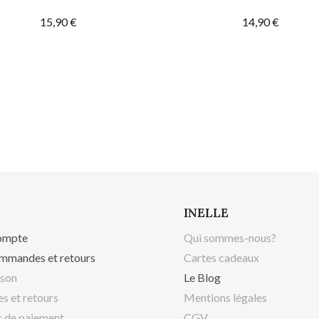
15,90 €
14,90 €
INELLE
ompte
Qui sommes-nous?
mmandes et retours
Cartes cadeaux
ison
Le Blog
s et retours
Mentions légales
 de paiement
CGV