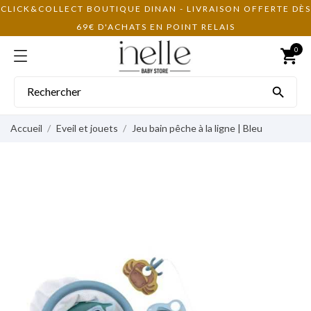
CLICK&COLLECT BOUTIQUE DINAN - LIVRAISON OFFERTE DÈS
69€ D'ACHATS EN POINT RELAIS
0
shopping_cart

Accueil
Eveil et jouets
Jeu bain pêche à la ligne | Bleu