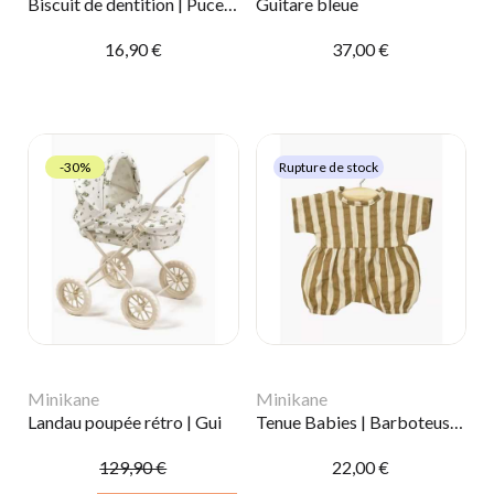
Biscuit de dentition | Puce et Pilou
Guitare bleue
16,90 €
37,00 €
-30%
Rupture de stock
Minikane
Minikane
Landau poupée rétro | Gui
Tenue Babies | Barboteuse Noa Zadig
129,90 €
22,00 €