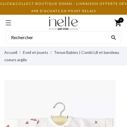
CLICK&COLLECT BOUTIQUE DINAN - LIVRAISON OFFERTE DÈS
69€ D'ACHATS EN POINT RELAIS
0
shopping_cart

Accueil
Eveil et jouets
Tenue Babies | Combi Lili et bandeau
coeurs argile