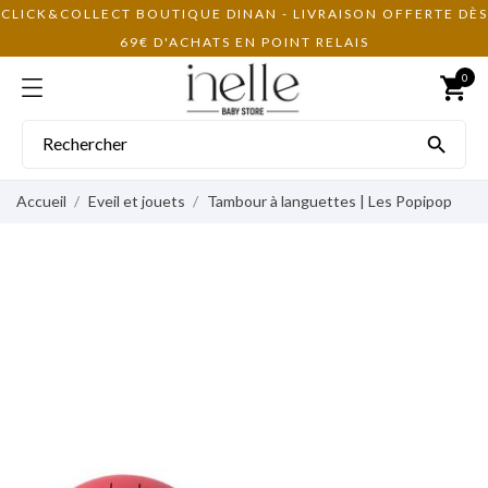
CLICK&COLLECT BOUTIQUE DINAN - LIVRAISON OFFERTE DÈS
69€ D'ACHATS EN POINT RELAIS
0
shopping_cart

Accueil
Eveil et jouets
Tambour à languettes | Les Popipop