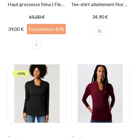
Haut grossesse Nina | Fleurs
Tee-shirt allaitement Nore | Noir
65,00 €
34,90 €
39,00 €
Économisez 40%
XL
L
-30%