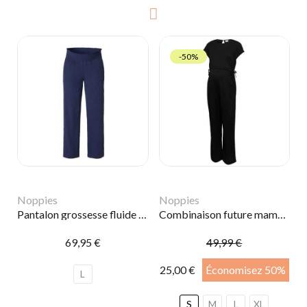
-50%
Noppies
Noppies
Pantalon grossesse fluide | Bleu navy
Combinaison future maman | Cavi
69,95 €
49,99 €
25,00 €
Économisez 50%
L
S
M
L
XL