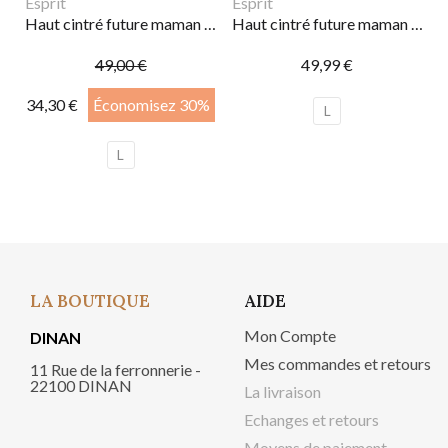
Esprit
Esprit
Haut cintré future maman | Noir
Haut cintré future maman | Plum red
49,00 €
49,99 €
34,30 €
Économisez 30%
L
L
LA BOUTIQUE
AIDE
Mon Compte
DINAN
Mes commandes et retours
11 Rue de la ferronnerie -
22100 DINAN
La livraison
Echanges et retours
Moyens de paiement