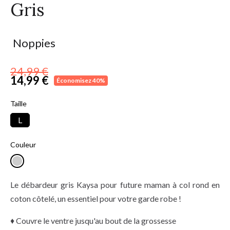
Gris
Noppies
24,99 €
14,99 €
Économisez 40%
TTC
Taille
L
Couleur
Le débardeur gris Kaysa pour future maman à col rond en
coton côtelé, un essentiel pour votre garde robe !
♦ Couvre le ventre jusqu'au bout de la grossesse